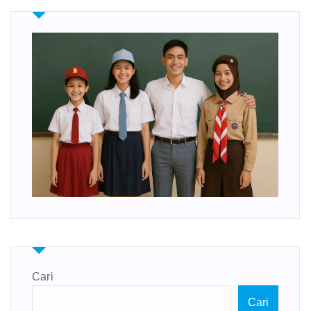
Cari
Cari