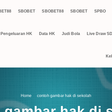
BET88
SBOBET
SBOBET88
SBOBET
SPBO
Pengeluaran HK
Data HK
Judi Bola
Live Draw S
Ke
Home
contoh gambar hak di sekolah
 gambar hak di 