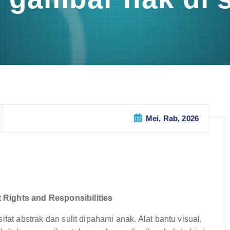
Mei, Rab, 2026
 Rights and Responsibilities
fat abstrak dan sulit dipahami anak. Alat bantu visual,