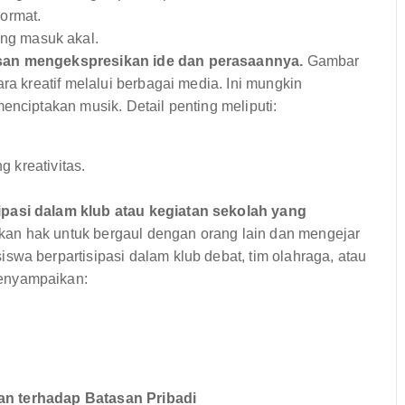
ormat.
ang masuk akal.
isan mengekspresikan ide dan perasaannya.
Gambar
ra kreatif melalui berbagai media. Ini mungkin
enciptakan musik. Detail penting meliputi:
kreativitas.
ipasi dalam klub atau kegiatan sekolah yang
kan hak untuk bergaul dengan orang lain dan mengejar
wa berpartisipasi dalam klub debat, tim olahraga, atau
enyampaikan:
an terhadap Batasan Pribadi