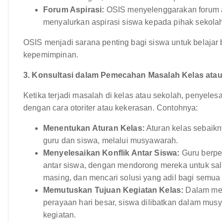
Forum Aspirasi:
OSIS menyelenggarakan forum a
menyalurkan aspirasi siswa kepada pihak sekola
OSIS menjadi sarana penting bagi siswa untuk belaja
kepemimpinan.
3. Konsultasi dalam Pemecahan Masalah Kelas atau
Ketika terjadi masalah di kelas atau sekolah, penyele
dengan cara otoriter atau kekerasan. Contohnya:
Menentukan Aturan Kelas:
Aturan kelas sebaik
guru dan siswa, melalui musyawarah.
Menyelesaikan Konflik Antar Siswa:
Guru berpe
antar siswa, dengan mendorong mereka untuk sa
masing, dan mencari solusi yang adil bagi semua 
Memutuskan Tujuan Kegiatan Kelas:
Dalam mere
perayaan hari besar, siswa dilibatkan dalam mu
kegiatan.