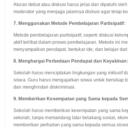
Aturan debat atau diskusi harus jelas dan dipatuhi ol
moderator yang menjaga jalannya diskusi agar tetap kon
7. Menggunakan Metode Pembelajaran Partisipatif:
Metode pembelajaran partisipatif, seperti diskusi kelo
aktif terlibat dalam proses pembelajaran. Metode ini
menyampaikan pendapat, bertukar ide, dan belajar dar
8. Menghargai Perbedaan Pendapat dan Keyakinan
Sekolah harus menciptakan lingkungan yang inklusif 
siswa. Guru harus mengajarkan siswa untuk bersikap t
dan menghindari diskriminasi.
9. Memberikan Kesempatan yang Sama kepada Sem
Sekolah harus memberikan kesempatan yang sama kepa
sekolah, tanpa memandang latar belakang sosial, ekon
memberikan perhatian yang sama kepada semua siswa