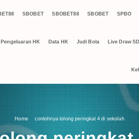
BET88
SBOBET
SBOBET88
SBOBET
SPBO
Pengeluaran HK
Data HK
Judi Bola
Live Draw S
Ke
Home
contohnya tolong peringkat 4 di sekolah
olong peringkat 