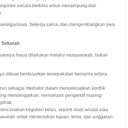
spirasi secara berkala untuk menampung dan
h.
r berorganisasi, bekerja sama, dan mengembangkan jiwa
 Sekolah:
saiannya harus dilakukan melalui musyawarah, bukan
nya dibuat berdasarkan kesepakatan bersama antara
ran sebagai mediator dalam menyelesaikan konflik
ling mendengarkan, memahami perspektif masing-
pihak.
ncanakan kegiatan kelas, seperti studi wisata atau
syawarah untuk menentukan tujuan, tema, dan anggaran