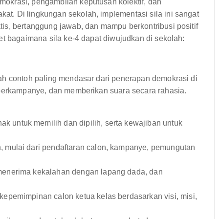
okrasi, pengambilan keputusan kolektif, dan
. Di lingkungan sekolah, implementasi sila ini sangat
is, bertanggung jawab, dan mampu berkontribusi positif
et bagaimana sila ke-4 dapat diwujudkan di sekolah:
ah contoh paling mendasar dari penerapan demokrasi di
 berkampanye, dan memberikan suara secara rahasia.
 untuk memilih dan dipilih, serta kewajiban untuk
 mulai dari pendaftaran calon, kampanye, pemungutan
menerima kekalahan dengan lapang dada, dan
kepemimpinan calon ketua kelas berdasarkan visi, misi,