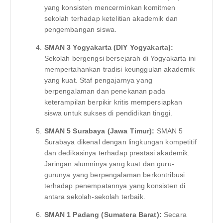
yang konsisten mencerminkan komitmen
sekolah terhadap ketelitian akademik dan
pengembangan siswa.
SMAN 3 Yogyakarta (DIY Yogyakarta):
Sekolah bergengsi bersejarah di Yogyakarta ini
mempertahankan tradisi keunggulan akademik
yang kuat. Staf pengajarnya yang
berpengalaman dan penekanan pada
keterampilan berpikir kritis mempersiapkan
siswa untuk sukses di pendidikan tinggi.
SMAN 5 Surabaya (Jawa Timur):
SMAN 5
Surabaya dikenal dengan lingkungan kompetitif
dan dedikasinya terhadap prestasi akademik.
Jaringan alumninya yang kuat dan guru-
gurunya yang berpengalaman berkontribusi
terhadap penempatannya yang konsisten di
antara sekolah-sekolah terbaik.
SMAN 1 Padang (Sumatera Barat):
Secara