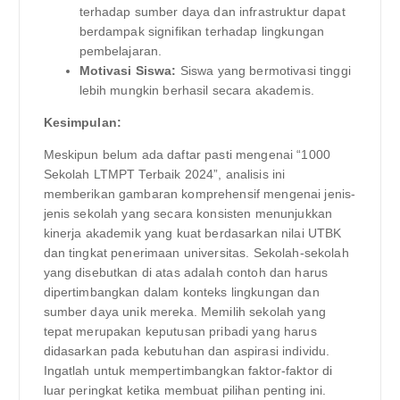
terhadap sumber daya dan infrastruktur dapat
berdampak signifikan terhadap lingkungan
pembelajaran.
Motivasi Siswa:
Siswa yang bermotivasi tinggi
lebih mungkin berhasil secara akademis.
Kesimpulan:
Meskipun belum ada daftar pasti mengenai “1000
Sekolah LTMPT Terbaik 2024”, analisis ini
memberikan gambaran komprehensif mengenai jenis-
jenis sekolah yang secara konsisten menunjukkan
kinerja akademik yang kuat berdasarkan nilai UTBK
dan tingkat penerimaan universitas. Sekolah-sekolah
yang disebutkan di atas adalah contoh dan harus
dipertimbangkan dalam konteks lingkungan dan
sumber daya unik mereka. Memilih sekolah yang
tepat merupakan keputusan pribadi yang harus
didasarkan pada kebutuhan dan aspirasi individu.
Ingatlah untuk mempertimbangkan faktor-faktor di
luar peringkat ketika membuat pilihan penting ini.