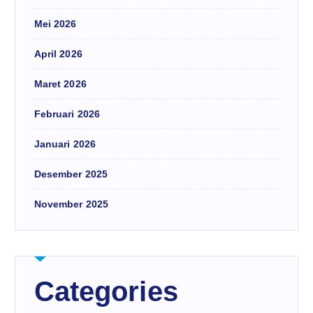
Mei 2026
April 2026
Maret 2026
Februari 2026
Januari 2026
Desember 2025
November 2025
Categories