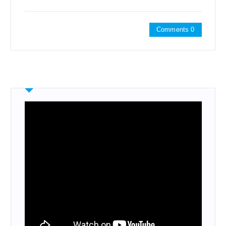
Comments 0