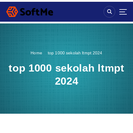
S
k
i
p
t
o
c
o
Home
top 1000 sekolah ltmpt 2024
n
t
top 1000 sekolah ltmpt
e
n
2024
t