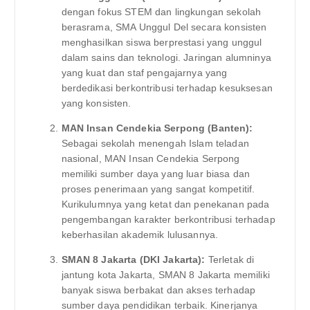
dengan fokus STEM dan lingkungan sekolah
berasrama, SMA Unggul Del secara konsisten
menghasilkan siswa berprestasi yang unggul
dalam sains dan teknologi. Jaringan alumninya
yang kuat dan staf pengajarnya yang
berdedikasi berkontribusi terhadap kesuksesan
yang konsisten.
MAN Insan Cendekia Serpong (Banten):
Sebagai sekolah menengah Islam teladan
nasional, MAN Insan Cendekia Serpong
memiliki sumber daya yang luar biasa dan
proses penerimaan yang sangat kompetitif.
Kurikulumnya yang ketat dan penekanan pada
pengembangan karakter berkontribusi terhadap
keberhasilan akademik lulusannya.
SMAN 8 Jakarta (DKI Jakarta):
Terletak di
jantung kota Jakarta, SMAN 8 Jakarta memiliki
banyak siswa berbakat dan akses terhadap
sumber daya pendidikan terbaik. Kinerjanya