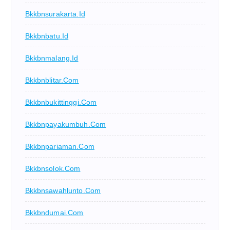
Bkkbnsurakarta.id
Bkkbnbatu.id
Bkkbnmalang.id
Bkkbnblitar.com
Bkkbnbukittinggi.com
Bkkbnpayakumbuh.com
Bkkbnpariaman.com
Bkkbnsolok.com
Bkkbnsawahlunto.com
Bkkbndumai.com