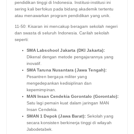
pendidikan tinggi di Indonesia. Institusi-institusi ini
sering kali berfokus pada bidang akademik tertentu
atau menawarkan program pendidikan yang unik.
11-50: Kisaran ini mencakup beragam sekolah negeri
dan swasta di seluruh Indonesia. Carilah sekolah
seperti:
SMA Labschool Jakarta (DKI Jakarta):
Dikenal dengan metode pengajarannya yang
inovatif.
SMA Taruna Nusantara (Jawa Tengah):
Pesantren bergaya militer yang
mengedepankan kedisiplinan dan
kepemimpinan.
MAN Insan Cendekia Gorontalo (Gorontalo):
Satu lagi pemain kuat dalam jaringan MAN
Insan Cendekia.
SMAN 1 Depok (Jawa Barat):
Sekolah yang
secara konsisten berkinerja tinggi di wilayah
Jabodetabek.