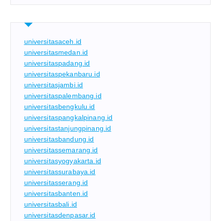
universitasaceh.id
universitasmedan.id
universitaspadang.id
universitaspekanbaru.id
universitasjambi.id
universitaspalembang.id
universitasbengkulu.id
universitaspangkalpinang.id
universitastanjungpinang.id
universitasbandung.id
universitassemarang.id
universitasyogyakarta.id
universitassurabaya.id
universitasserang.id
universitasbanten.id
universitasbali.id
universitasdenpasar.id