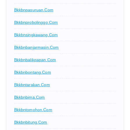
Bkkbnpasuruan.com
Bkkbnprobolinggo.com
Bkkbnsingkawang.com
Bkkbnbanjarmasin.com
Bkkbnbalikpapan.com
Bkkbnbontang.com
Bkkbntarakan.com
Bkkbnbima.com
Bkkbntomohon.com
Bkkbnbitung.com