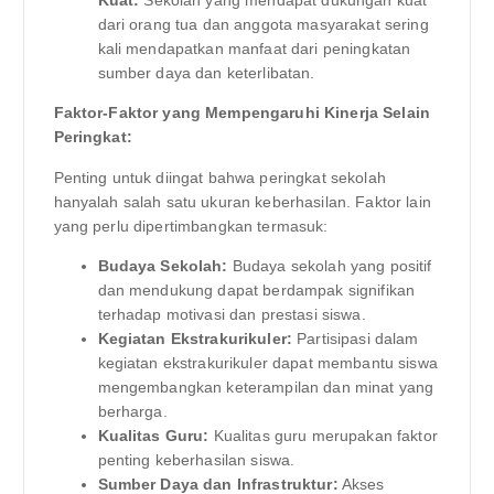
Kuat:
Sekolah yang mendapat dukungan kuat
dari orang tua dan anggota masyarakat sering
kali mendapatkan manfaat dari peningkatan
sumber daya dan keterlibatan.
Faktor-Faktor yang Mempengaruhi Kinerja Selain
Peringkat:
Penting untuk diingat bahwa peringkat sekolah
hanyalah salah satu ukuran keberhasilan. Faktor lain
yang perlu dipertimbangkan termasuk:
Budaya Sekolah:
Budaya sekolah yang positif
dan mendukung dapat berdampak signifikan
terhadap motivasi dan prestasi siswa.
Kegiatan Ekstrakurikuler:
Partisipasi dalam
kegiatan ekstrakurikuler dapat membantu siswa
mengembangkan keterampilan dan minat yang
berharga.
Kualitas Guru:
Kualitas guru merupakan faktor
penting keberhasilan siswa.
Sumber Daya dan Infrastruktur:
Akses