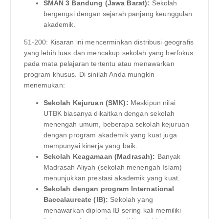
SMAN 3 Bandung (Jawa Barat):
Sekolah
bergengsi dengan sejarah panjang keunggulan
akademik.
51-200: Kisaran ini mencerminkan distribusi geografis
yang lebih luas dan mencakup sekolah yang berfokus
pada mata pelajaran tertentu atau menawarkan
program khusus. Di sinilah Anda mungkin
menemukan:
Sekolah Kejuruan (SMK):
Meskipun nilai
UTBK biasanya dikaitkan dengan sekolah
menengah umum, beberapa sekolah kejuruan
dengan program akademik yang kuat juga
mempunyai kinerja yang baik.
Sekolah Keagamaan (Madrasah):
Banyak
Madrasah Aliyah (sekolah menengah Islam)
menunjukkan prestasi akademik yang kuat.
Sekolah dengan program International
Baccalaureate (IB):
Sekolah yang
menawarkan diploma IB sering kali memiliki