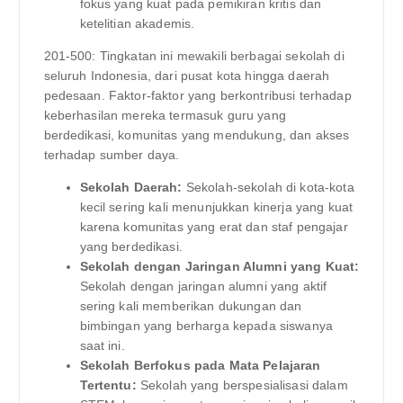
fokus yang kuat pada pemikiran kritis dan
ketelitian akademis.
201-500: Tingkatan ini mewakili berbagai sekolah di
seluruh Indonesia, dari pusat kota hingga daerah
pedesaan. Faktor-faktor yang berkontribusi terhadap
keberhasilan mereka termasuk guru yang
berdedikasi, komunitas yang mendukung, dan akses
terhadap sumber daya.
Sekolah Daerah:
Sekolah-sekolah di kota-kota
kecil sering kali menunjukkan kinerja yang kuat
karena komunitas yang erat dan staf pengajar
yang berdedikasi.
Sekolah dengan Jaringan Alumni yang Kuat:
Sekolah dengan jaringan alumni yang aktif
sering kali memberikan dukungan dan
bimbingan yang berharga kepada siswanya
saat ini.
Sekolah Berfokus pada Mata Pelajaran
Tertentu:
Sekolah yang berspesialisasi dalam