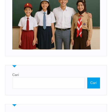
Cari
Cari