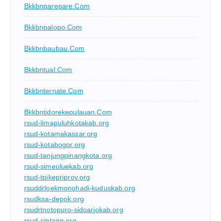
Bkkbnparepare.com
Bkkbnpalopo.com
Bkkbnbaubau.com
Bkkbntual.com
Bkkbnternate.com
Bkkbntidorekepulauan.com
rsud-limapuluhkotakab.org
rsud-kotamakassar.org
rsud-kotabogor.org
rsud-tanjungpinangkota.org
rsud-simeuluekab.org
rsud-tpikepriprov.org
rsuddrloekmonohadi-kuduskab.org
rsudksa-depok.org
rsudrtnotopuro-sidoarjokab.org
rsud-sintang.org