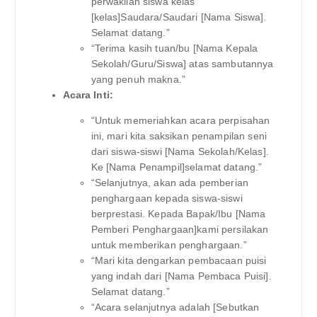
perwakilan siswa kelas
[kelas]Saudara/Saudari [Nama Siswa].
Selamat datang.”
“Terima kasih tuan/bu [Nama Kepala
Sekolah/Guru/Siswa] atas sambutannya
yang penuh makna.”
Acara Inti:
“Untuk memeriahkan acara perpisahan
ini, mari kita saksikan penampilan seni
dari siswa-siswi [Nama Sekolah/Kelas].
Ke [Nama Penampil]selamat datang.”
“Selanjutnya, akan ada pemberian
penghargaan kepada siswa-siswi
berprestasi. Kepada Bapak/Ibu [Nama
Pemberi Penghargaan]kami persilakan
untuk memberikan penghargaan.”
“Mari kita dengarkan pembacaan puisi
yang indah dari [Nama Pembaca Puisi].
Selamat datang.”
“Acara selanjutnya adalah [Sebutkan