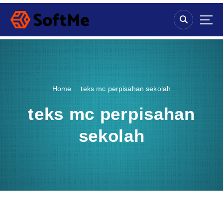
S
k
i
p
t
o
c
o
Home
teks mc perpisahan sekolah
n
t
teks mc perpisahan
e
n
sekolah
t