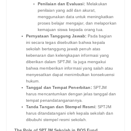
Penilaian dan Evaluasi:
Melakukan
penilaian yang adil dan akurat,
menggunakan data untuk meningkatkan
proses belajar mengajar, dan melaporkan
kemajuan siswa kepada orang tua.
Pernyataan Tanggung Jawab:
Pada bagian
ini secara tegas disebutkan bahwa kepala
sekolah bertanggung jawab penuh atas
kebenaran dan kelengkapan informasi yang
diberikan dalam SPTJM. Ia juga mengakui
bahwa memberikan informasi yang salah atau
menyesatkan dapat menimbulkan konsekuensi
hukum.
Tanggal dan Tempat Penerbitan:
SPTJM
harus mencantumkan dengan jelas tanggal dan
tempat penandatanganannya.
Tanda Tangan dan Stempel Resmi:
SPTJM
harus ditandatangani oleh kepala sekolah dan
dibubuhi stempel resmi sekolah.
The Role of SPTJM Sekolah in BOS Fund