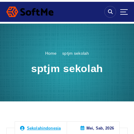
S
k
i
p
t
o
c
o
Home
sptjm sekolah
n
t
sptjm sekolah
e
n
t
Mei, Sab, 2026
Sekolahindonesia