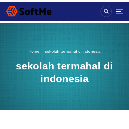
S
k
i
p
t
o
c
o
Home
sekolah termahal di indonesia
n
t
sekolah termahal di
e
n
indonesia
t