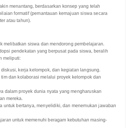
akin menantang, berdasarkan konsep yang telah
ilaian formatif (pemantauan kemajuan siswa secara
ter atau tahun).
tuk melibatkan siswa dan mendorong pembelajaran.
opsi pendekatan yang berpusat pada siswa, beralih
 meliputi:
 diskusi, kerja kelompok, dan kegiatan langsung.
tim dan kolaborasi melalui proyek kelompok dan
wa dalam proyek dunia nyata yang mengharuskan
an mereka.
 untuk bertanya, menyelidiki, dan menemukan jawaban
jaran untuk memenuhi beragam kebutuhan masing-