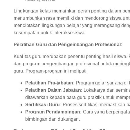
Lingkungan kelas memainkan peran penting dalam pembe
menumbuhkan rasa memiliki dan mendorong siswa untuk 
menciptakan lingkungan belajar yang merangsang denga
kesempatan untuk interaksi siswa.
Pelatihan Guru dan Pengembangan Profesional:
Kualitas guru merupakan penentu penting hasil siswa. 
dan program pengembangan profesional untuk meningka
guru. Program-program ini meliputi:
Pelatihan Pra-jabatan:
Program gelar sarjana di 
Pelatihan Dalam Jabatan:
Lokakarya dan semina
ditawarkan kepada para guru praktik untuk memp
Sertifikasi Guru:
Proses sertifikasi memastikan
Program Pendampingan:
Guru yang berpengala
bimbingan dan dukungan.