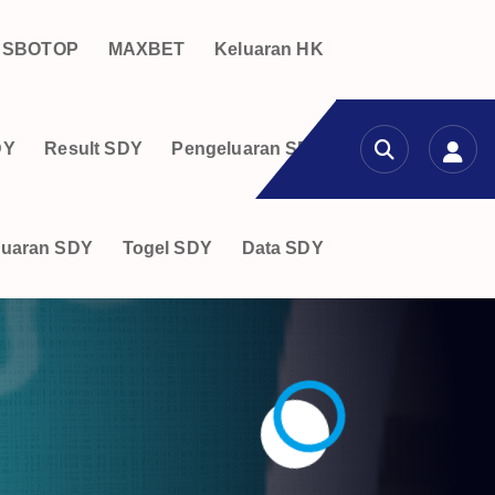
SBOTOP
MAXBET
Keluaran HK
DY
Result SDY
Pengeluaran SDY
luaran SDY
Togel SDY
Data SDY