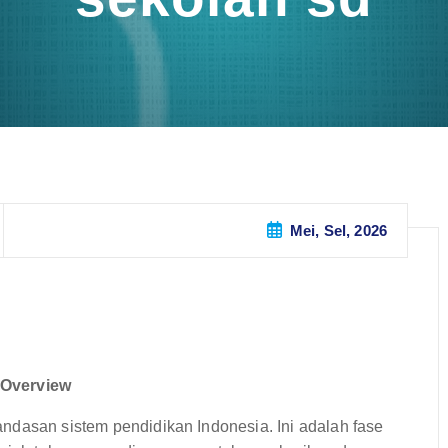
Mei, Sel, 2026
 Overview
ndasan sistem pendidikan Indonesia. Ini adalah fase