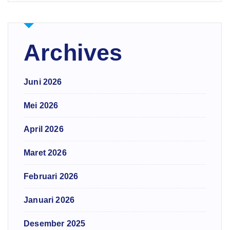
Archives
Juni 2026
Mei 2026
April 2026
Maret 2026
Februari 2026
Januari 2026
Desember 2025