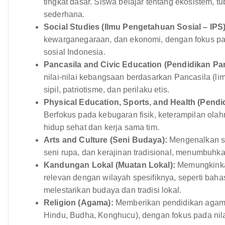
tingkat dasar. Siswa belajar tentang ekosistem, tu
sederhana.
Social Studies (Ilmu Pengetahuan Sosial – IPS)
kewarganegaraan, dan ekonomi, dengan fokus pada
sosial Indonesia.
Pancasila and Civic Education (Pendidikan P
nilai-nilai kebangsaan berdasarkan Pancasila (l
sipil, patriotisme, dan perilaku etis.
Physical Education, Sports, and Health (Pend
Berfokus pada kebugaran fisik, keterampilan ol
hidup sehat dan kerja sama tim.
Arts and Culture (Seni Budaya):
Mengenalkan sis
seni rupa, dan kerajinan tradisional, menumbuhka
Kandungan Lokal (Muatan Lokal):
Memungkinka
relevan dengan wilayah spesifiknya, seperti bahas
melestarikan budaya dan tradisi lokal.
Religion (Agama):
Memberikan pendidikan agama 
Hindu, Budha, Konghucu), dengan fokus pada nil