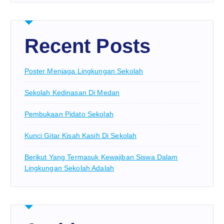
Recent Posts
Poster Menjaga Lingkungan Sekolah
Sekolah Kedinasan Di Medan
Pembukaan Pidato Sekolah
Kunci Gitar Kisah Kasih Di Sekolah
Berikut Yang Termasuk Kewajiban Siswa Dalam
Lingkungan Sekolah Adalah