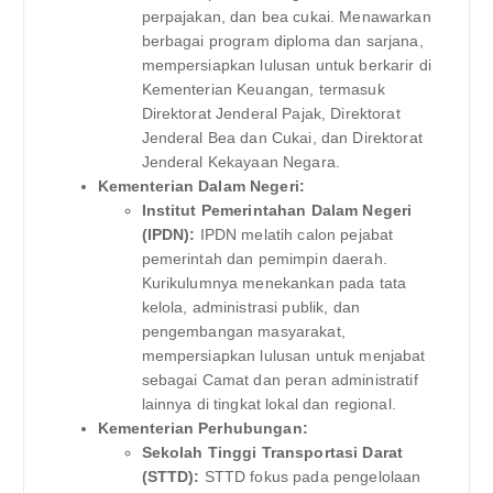
perpajakan, dan bea cukai. Menawarkan
berbagai program diploma dan sarjana,
mempersiapkan lulusan untuk berkarir di
Kementerian Keuangan, termasuk
Direktorat Jenderal Pajak, Direktorat
Jenderal Bea dan Cukai, dan Direktorat
Jenderal Kekayaan Negara.
Kementerian Dalam Negeri:
Institut Pemerintahan Dalam Negeri
(IPDN):
IPDN melatih calon pejabat
pemerintah dan pemimpin daerah.
Kurikulumnya menekankan pada tata
kelola, administrasi publik, dan
pengembangan masyarakat,
mempersiapkan lulusan untuk menjabat
sebagai Camat dan peran administratif
lainnya di tingkat lokal dan regional.
Kementerian Perhubungan:
Sekolah Tinggi Transportasi Darat
(STTD):
STTD fokus pada pengelolaan