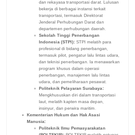
dan rekayasa transportasi darat. Lulusan
bekerja di berbagai instansi terkait
transportasi, termasuk Direktorat
Jenderal Perhubungan Darat dan
departemen perhubungan daerah.
Sekolah Tinggi Penerbangan
Indonesia (STPI):
STPI melatih para
profesional di bidang penerbangan,
termasuk pilot, pengatur lalu lintas udara,
dan teknisi penerbangan. Ia menawarkan
program khusus dalam operasi
penerbangan, manajemen lalu lintas
udara, dan pemeliharaan pesawat.
Politeknik Pelayaran Surabaya:
Mengkhususkan diri dalam transportasi
laut, melatih kapten masa depan,
insinyur, dan perwira maritim.
Kementerian Hukum dan Hak Asasi
Manusia:
Politeknik Ilmu Pemasyarakatan
(POLTEKIP):
POLTEKIP melatih petugas