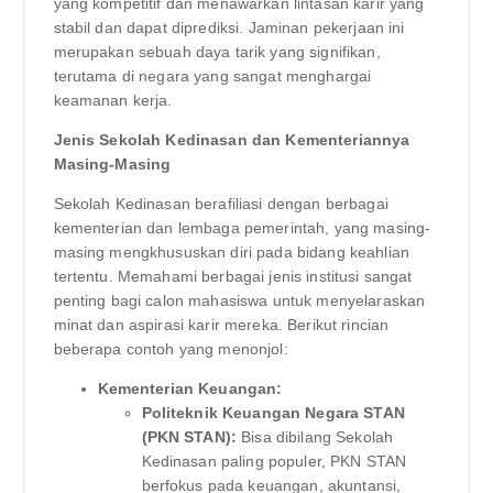
yang kompetitif dan menawarkan lintasan karir yang
stabil dan dapat diprediksi. Jaminan pekerjaan ini
merupakan sebuah daya tarik yang signifikan,
terutama di negara yang sangat menghargai
keamanan kerja.
Jenis Sekolah Kedinasan dan Kementeriannya
Masing-Masing
Sekolah Kedinasan berafiliasi dengan berbagai
kementerian dan lembaga pemerintah, yang masing-
masing mengkhususkan diri pada bidang keahlian
tertentu. Memahami berbagai jenis institusi sangat
penting bagi calon mahasiswa untuk menyelaraskan
minat dan aspirasi karir mereka. Berikut rincian
beberapa contoh yang menonjol:
Kementerian Keuangan:
Politeknik Keuangan Negara STAN
(PKN STAN):
Bisa dibilang Sekolah
Kedinasan paling populer, PKN STAN
berfokus pada keuangan, akuntansi,