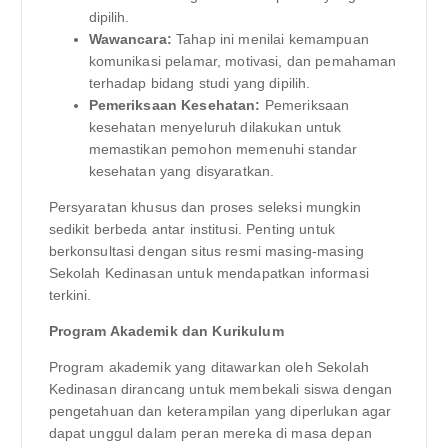
dipilih.
Wawancara:
Tahap ini menilai kemampuan
komunikasi pelamar, motivasi, dan pemahaman
terhadap bidang studi yang dipilih.
Pemeriksaan Kesehatan:
Pemeriksaan
kesehatan menyeluruh dilakukan untuk
memastikan pemohon memenuhi standar
kesehatan yang disyaratkan.
Persyaratan khusus dan proses seleksi mungkin
sedikit berbeda antar institusi. Penting untuk
berkonsultasi dengan situs resmi masing-masing
Sekolah Kedinasan untuk mendapatkan informasi
terkini.
Program Akademik dan Kurikulum
Program akademik yang ditawarkan oleh Sekolah
Kedinasan dirancang untuk membekali siswa dengan
pengetahuan dan keterampilan yang diperlukan agar
dapat unggul dalam peran mereka di masa depan