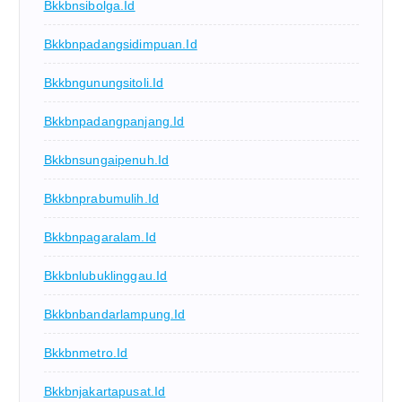
Bkkbnsibolga.id
Bkkbnpadangsidimpuan.id
Bkkbngunungsitoli.id
Bkkbnpadangpanjang.id
Bkkbnsungaipenuh.id
Bkkbnprabumulih.id
Bkkbnpagaralam.id
Bkkbnlubuklinggau.id
Bkkbnbandarlampung.id
Bkkbnmetro.id
Bkkbnjakartapusat.id