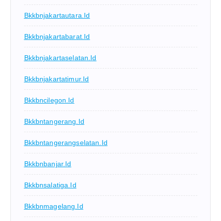
Bkkbnjakartautara.id
Bkkbnjakartabarat.id
Bkkbnjakartaselatan.id
Bkkbnjakartatimur.id
Bkkbncilegon.id
Bkkbntangerang.id
Bkkbntangerangselatan.id
Bkkbnbanjar.id
Bkkbnsalatiga.id
Bkkbnmagelang.id