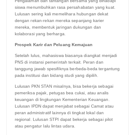
Pengalaman dan tantangan bersama yang dihadapi
siswa menumbuhkan rasa persahabatan yang kuat.
Lulusan sering kali memelihara hubungan dekat
dengan rekan-rekan mereka sepanjang karier
mereka, membentuk jaringan dukungan dan
kolaborasi yang berharga.
Prospek Karir dan Peluang Kemajuan
Setelah lulus, mahasiswa biasanya diangkat menjadi
PNS di instansi pemerintah terkait. Peran dan
tanggung jawab spesifiknya berbeda-beda tergantung
pada institusi dan bidang studi yang dipilih.
Lulusan PKN STAN misalnya, bisa bekerja sebagai
pemeriksa pajak, petugas bea cukai, atau analis
keuangan di lingkungan Kementerian Keuangan.
Lulusan IPDN dapat menjabat sebagai Camat atau
peran administratif lainnya di tingkat lokal dan
regional. Lulusan STPI dapat bekerja sebagai pilot
atau pengatur lalu lintas udara.