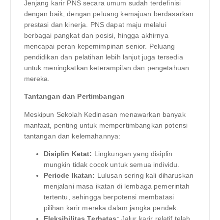
Jenjang karir PNS secara umum sudah terdefinisi
dengan baik, dengan peluang kemajuan berdasarkan
prestasi dan kinerja. PNS dapat maju melalui
berbagai pangkat dan posisi, hingga akhirnya
mencapai peran kepemimpinan senior. Peluang
pendidikan dan pelatihan lebih lanjut juga tersedia
untuk meningkatkan keterampilan dan pengetahuan
mereka.
Tantangan dan Pertimbangan
Meskipun Sekolah Kedinasan menawarkan banyak
manfaat, penting untuk mempertimbangkan potensi
tantangan dan kelemahannya:
Disiplin Ketat:
Lingkungan yang disiplin
mungkin tidak cocok untuk semua individu.
Periode Ikatan:
Lulusan sering kali diharuskan
menjalani masa ikatan di lembaga pemerintah
tertentu, sehingga berpotensi membatasi
pilihan karir mereka dalam jangka pendek.
Fleksibilitas Terbatas:
Jalur karir relatif telah