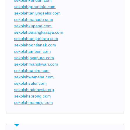
sekolahkendari.com
sekolahgorontalo.com
sekolahtanjungselor.com
sekolahmanado.com
sekolahkupang.com
sekolahpalangkaraya.com
sekolahbanjarbaru.com
sekolahpontianak.com
sekolahambon.com
sekolahjayapura.com
sekolahmanokwari.com
sekolahnabire.com
sekolahwamena.com
sekolahsalor.com
sekolahindonesia.org
sekolahsorong.com
sekolahmamuju.com