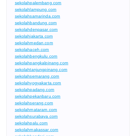
sekolahpalembang.com
sekolahlampung.com
sekolahsamarinda.com
sekolahbandung.com
sekolahdenpasar.com
sekolahjakarta.com
sekolahmedan.com
sekolahaceh.com
sekolahbengkulu.com
sekolahpangkalpinang.com
sekolahtanjungpinang.com
sekolahsemarang.com
sekolahyogyakarta.com
sekolahpadang.com
sekolahpekanbaru.com
sekolahserang.com
sekolahmataram.com
sekolahsurabaya.com
sekolahpalu.com
sekolahmakassar.com