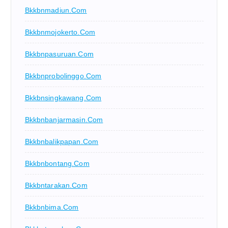
Bkkbnmadiun.com
Bkkbnmojokerto.com
Bkkbnpasuruan.com
Bkkbnprobolinggo.com
Bkkbnsingkawang.com
Bkkbnbanjarmasin.com
Bkkbnbalikpapan.com
Bkkbnbontang.com
Bkkbntarakan.com
Bkkbnbima.com