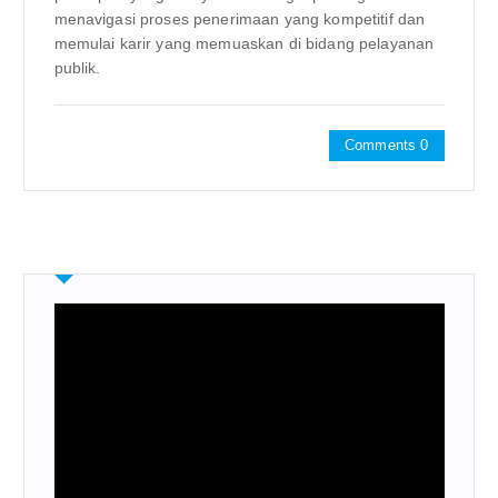
menavigasi proses penerimaan yang kompetitif dan
memulai karir yang memuaskan di bidang pelayanan
publik.
Comments 0