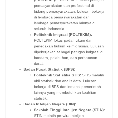
pemasyarakatan dan profesional di
bidang pemasyarakatan. Lulusan bekerja
di lembaga pemasyarakatan dan
lembaga pemasyarakatan lainnya di
seluruh Indonesia.
Politeknik Imigrasi (POLTEKIM):
POLTEKIM fokus pada hukum dan
penegakan hukum keimigrasian. Lulusan
dipekerjakan sebagai petugas imigrasi di
bandara, pelabuhan, dan perbatasan
darat.
Badan Pusat Statistik (BPS):
Politeknik Statistika STIS:
STIS melatih
ahli statistik dan analis data. Lulusan
bekerja di BPS dan instansi pemerintah
lainnya yang membutuhkan keahlian
statistik.
Badan Intelijen Negara (BIN):
Sekolah Tinggi Intelijen Negara (STIN):
STIN melatih perwira intelijen.