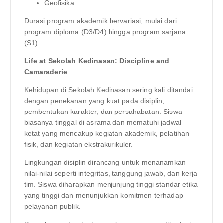
Geofisika
Durasi program akademik bervariasi, mulai dari
program diploma (D3/D4) hingga program sarjana
(S1).
Life at Sekolah Kedinasan: Discipline and
Camaraderie
Kehidupan di Sekolah Kedinasan sering kali ditandai
dengan penekanan yang kuat pada disiplin,
pembentukan karakter, dan persahabatan. Siswa
biasanya tinggal di asrama dan mematuhi jadwal
ketat yang mencakup kegiatan akademik, pelatihan
fisik, dan kegiatan ekstrakurikuler.
Lingkungan disiplin dirancang untuk menanamkan
nilai-nilai seperti integritas, tanggung jawab, dan kerja
tim. Siswa diharapkan menjunjung tinggi standar etika
yang tinggi dan menunjukkan komitmen terhadap
pelayanan publik.