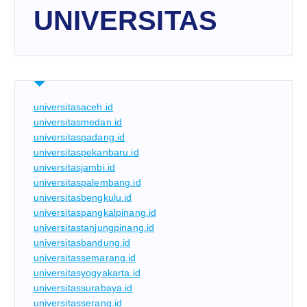
UNIVERSITAS
universitasaceh.id
universitasmedan.id
universitaspadang.id
universitaspekanbaru.id
universitasjambi.id
universitaspalembang.id
universitasbengkulu.id
universitaspangkalpinang.id
universitastanjungpinang.id
universitasbandung.id
universitassemarang.id
universitasyogyakarta.id
universitassurabaya.id
universitasserang.id