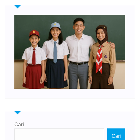
Cari
Cari