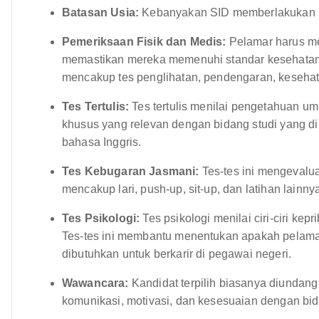
Batasan Usia:
Kebanyakan SID memberlakukan ba
Pemeriksaan Fisik dan Medis:
Pelamar harus me
memastikan mereka memenuhi standar kesehatan d
mencakup tes penglihatan, pendengaran, keseha
Tes Tertulis:
Tes tertulis menilai pengetahuan u
khusus yang relevan dengan bidang studi yang di
bahasa Inggris.
Tes Kebugaran Jasmani:
Tes-tes ini mengevalua
mencakup lari, push-up, sit-up, dan latihan lainny
Tes Psikologi:
Tes psikologi menilai ciri-ciri kep
Tes-tes ini membantu menentukan apakah pelama
dibutuhkan untuk berkarir di pegawai negeri.
Wawancara:
Kandidat terpilih biasanya diundan
komunikasi, motivasi, dan kesesuaian dengan bida