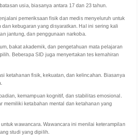
tasan usia, biasanya antara 17 dan 23 tahun.
njalani pemeriksaan fisik dan medis menyeluruh untuk
an kebugaran yang disyaratkan. Hal ini sering kali
tan jantung, dan penggunaan narkoba.
mum, bakat akademik, dan pengetahuan mata pelajaran
pilih. Beberapa SID juga menyertakan tes kemahiran
si ketahanan fisik, kekuatan, dan kelincahan. Biasanya
a.
ribadian, kemampuan kognitif, dan stabilitas emosional.
r memiliki ketabahan mental dan ketahanan yang
g untuk wawancara. Wawancara ini menilai keterampilan
ng studi yang dipilih.