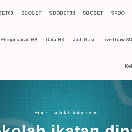
BET88
SBOBET
SBOBET88
SBOBET
SPBO
Pengeluaran HK
Data HK
Judi Bola
Live Draw S
Ke
Home
sekolah ikatan dinas
kolah ikatan di