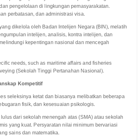
dan pengelolaan di lingkungan pemasyarakatan.
 perbatasan, dan administrasi visa.
yang dikelola oleh Badan Intelijen Negara (BIN), melatih
umpulan intelijen, analisis, kontra intelijen, dan
melindungi kepentingan nasional dan mencegah
cific needs, such as maritime affairs and fisheries
rveying (Sekolah Tinggi Pertanahan Nasional).
anskap Kompetitif
ses seleksinya ketat dan biasanya melibatkan beberapa
bugaran fisik, dan kesesuaian psikologis.
lulus dari sekolah menengah atas (SMA) atau sekolah
s yang kuat. Persyaratan nilai minimum bervariasi
idang sains dan matematika.