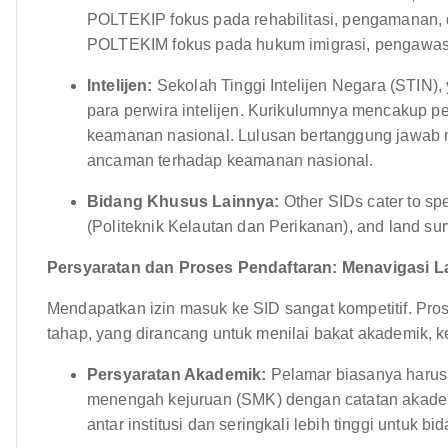
POLTEKIP fokus pada rehabilitasi, pengamanan, 
POLTEKIM fokus pada hukum imigrasi, pengawasan
Intelijen:
Sekolah Tinggi Intelijen Negara (STIN), 
para perwira intelijen. Kurikulumnya mencakup peng
keamanan nasional. Lulusan bertanggung jawab 
ancaman terhadap keamanan nasional.
Bidang Khusus Lainnya:
Other SIDs cater to spe
(Politeknik Kelautan dan Perikanan), and land su
Persyaratan dan Proses Pendaftaran: Menavigasi L
Mendapatkan izin masuk ke SID sangat kompetitif. Pro
tahap, yang dirancang untuk menilai bakat akademik, ke
Persyaratan Akademik:
Pelamar biasanya harus 
menengah kejuruan (SMK) dengan catatan akademi
antar institusi dan seringkali lebih tinggi untuk b