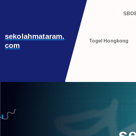
S
k
SBO
i
p
t
sekolahmataram.
Togel Hongkong
o
com
c
o
n
t
e
n
t
se