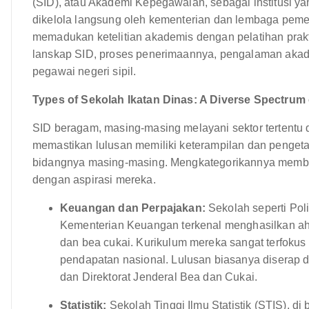
(SID), atau Akademi Kepegawaian, sebagai institusi ya
dikelola langsung oleh kementerian dan lembaga pemer
memadukan ketelitian akademis dengan pelatihan prakt
lanskap SID, proses penerimaannya, pengalaman akade
pegawai negeri sipil.
Types of Sekolah Ikatan Dinas: A Diverse Spectrum 
SID beragam, masing-masing melayani sektor tertentu d
memastikan lulusan memiliki keterampilan dan pengeta
bidangnya masing-masing. Mengkategorikannya memban
dengan aspirasi mereka.
Keuangan dan Perpajakan:
Sekolah seperti Pol
Kementerian Keuangan terkenal menghasilkan ahl
dan bea cukai. Kurikulum mereka sangat terfokus
pendapatan nasional. Lulusan biasanya diserap d
dan Direktorat Jenderal Bea dan Cukai.
Statistik:
Sekolah Tinggi Ilmu Statistik (STIS), d