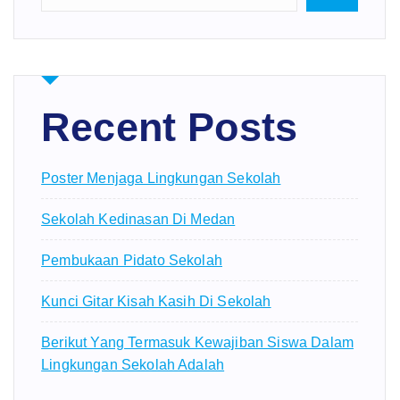
Recent Posts
Poster Menjaga Lingkungan Sekolah
Sekolah Kedinasan Di Medan
Pembukaan Pidato Sekolah
Kunci Gitar Kisah Kasih Di Sekolah
Berikut Yang Termasuk Kewajiban Siswa Dalam
Lingkungan Sekolah Adalah