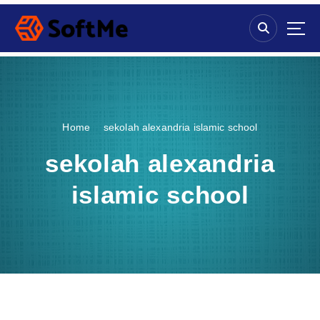
S
k
i
p
t
o
c
o
Home
sekolah alexandria islamic school
n
t
sekolah alexandria
e
n
islamic school
t