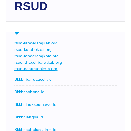
RSUD
rsud-tangerangkab.org
rsud-kotabekasi.org
rsud-tangerangkota.org
rsucnd-acehbaratkab.org
rsud-pasuruankota.org
Bkkbnbandaaceh.id
Bkkbnsabang.id
Bkkbnlhokseumawe.id
Bkkbnlangsa.id
Bkkbnsubulussalam.id