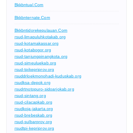
Bkkbntual.com
Bkkbnternate.com
Bkkbntidorekepulauan.com
rsud-limapuluhkotakab.org
rsud-kotamakassar.org
rsud-kotabogor.org
rsud-tanjungpinangkota.org
rsud-simeuluekab.org
rsud-tpikepriprov.org
rsuddrloekmonohadi-kuduskab.org
rsudksa-depok.org
rsudrtnotopuro-sidoarjokab.org
rsud-sintang.org
rsud-cilacapkab.org
rsudkoja-jakarta.org
rsud-brebeskab.org
rsud-sulbarprov.org
rsudtpi-kepriprov.org