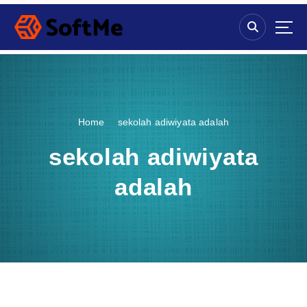
S
k
i
p
t
o
c
o
Home
sekolah adiwiyata adalah
n
t
sekolah adiwiyata
e
n
adalah
t