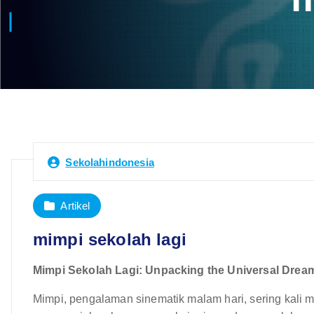
Sekolahindonesia
Artikel
mimpi sekolah lagi
Mimpi Sekolah Lagi: Unpacking the Universal Dream
Mimpi, pengalaman sinematik malam hari, sering kali 