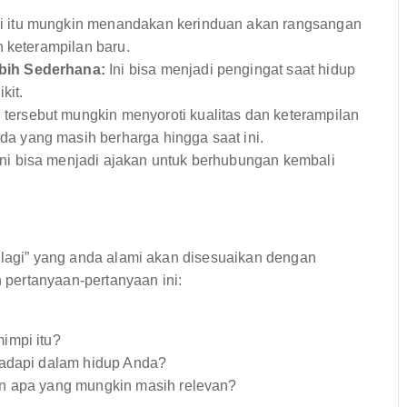
 itu mungkin menandakan kerinduan akan rangsangan
 keterampilan baru.
bih Sederhana:
Ini bisa menjadi pengingat saat hidup
kit.
tersebut mungkin menyoroti kualitas dan keterampilan
 yang masih berharga hingga saat ini.
ni bisa menjadi ajakan untuk berhubungan kembali
 lagi” yang anda alami akan disesuaikan dengan
pertanyaan-pertanyaan ini:
impi itu?
hadapi dalam hidup Anda?
an apa yang mungkin masih relevan?