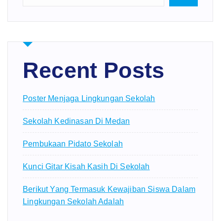
Recent Posts
Poster Menjaga Lingkungan Sekolah
Sekolah Kedinasan Di Medan
Pembukaan Pidato Sekolah
Kunci Gitar Kisah Kasih Di Sekolah
Berikut Yang Termasuk Kewajiban Siswa Dalam
Lingkungan Sekolah Adalah