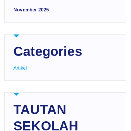
November 2025
Categories
Artikel
TAUTAN
SEKOLAH