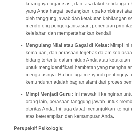
kurangnya organisasi, dan rasa takut kehilangan 
yang Anda hargai, sedangkan lupa kombinasi ata
oleh tanggung jawab dan ketakutan kehilangan se
mendorong pengorganisasian, penentuan prioritas
kelelahan dan mempertahankan kendali.
Mengulang Nilai atau Gagal di Kelas:
Mimpi ini
kemajuan, dan perasaan terjebak dalam kebiasaa
bidang tertentu dalam hidup Anda atau ketakuta
untuk mengidentifikasi hambatan yang menghal
mengatasinya. Hal ini juga menyoroti pentingnya
kemunduran adalah bagian alami dari proses pem
Mimpi Menjadi Guru :
Ini mewakili keinginan un
orang lain, perasaan tanggung jawab untuk memb
otoritas Anda. Ini juga dapat menunjukkan kein
atas keterampilan dan kemampuan Anda.
Perspektif Psikologis: