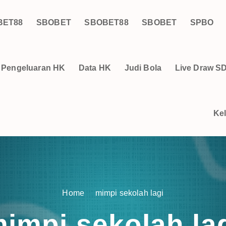
BET88
SBOBET
SBOBET88
SBOBET
SPBO
Pengeluaran HK
Data HK
Judi Bola
Live Draw S
Ke
Home
mimpi sekolah lagi
impi sekolah la