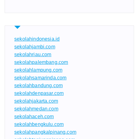
sekolahindonesia.id
sekolahjambi.com
sekolahriau.com
sekolahpalembang.com
sekolahlampung.com
sekolahsamarinda.com
sekolahbandung.com
sekolahdenpasar.com
sekolahjakarta.com
sekolahmedan.com
sekolahaceh.com
sekolahbengkulu.com
sekolahpangkalpinang.com