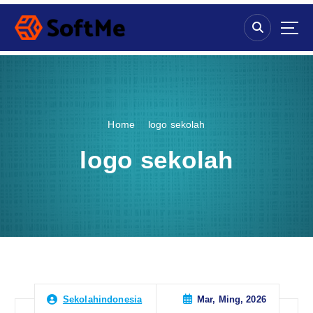
S
k
i
p
t
o
c
o
Home
logo sekolah
n
t
logo sekolah
e
n
t
Mar, Ming, 2026
Sekolahindonesia