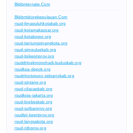
Bkkbnternate.com
Bkkbntidorekepulauan.com
rsud-limapuluhkotakab.org
rsud-kotamakassar.org
rsud-kotabogor.org
rsud-tanjungpinangkota.org
rsud-simeuluekab.org
rsud-tpikepriprov.org
rsuddrloekmonohadi-kuduskab.org
rsudksa-depok.org
rsudrtnotopuro-sidoarjokab.org
rsud-sintang.org
rsud-cilacapkab.org
rsudkoja-jakarta.org
rsud-brebeskab.org
rsud-sulbarprov.org
rsudtpi-kepriprov.org
rsud-langsakota.org
rsud-ntbprov.org