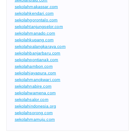
sekolahpalu.com
sekolahmakassar.com
sekolahkendari.com
sekolahgorontalo.com
sekolahtanjungselor.com
sekolahmanado.com
sekolahkupang.com
sekolahpalangkaraya.com
sekolahbanjarbaru.com
sekolahpontianak.com
sekolahambon.com
sekolahjayapura.com
sekolahmanokwari.com
sekolahnabire.com
sekolahwamena.com
sekolahsalor.com
sekolahindonesia.org
sekolahsorong.com
sekolahmamuju.com