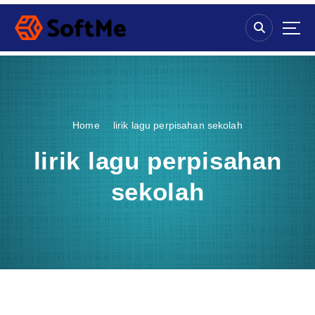
S
k
i
p
t
o
c
o
Home
lirik lagu perpisahan sekolah
n
t
lirik lagu perpisahan
e
n
sekolah
t