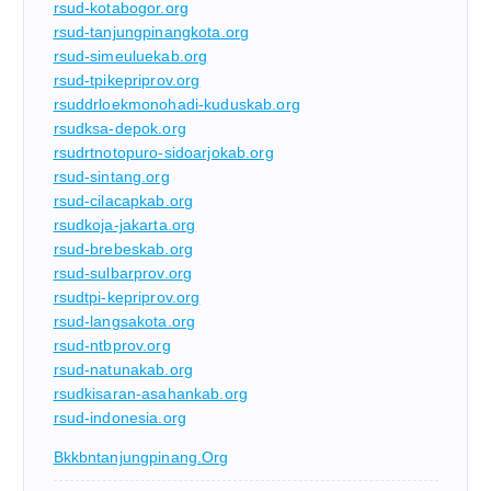
rsud-kotabogor.org
rsud-tanjungpinangkota.org
rsud-simeuluekab.org
rsud-tpikepriprov.org
rsuddrloekmonohadi-kuduskab.org
rsudksa-depok.org
rsudrtnotopuro-sidoarjokab.org
rsud-sintang.org
rsud-cilacapkab.org
rsudkoja-jakarta.org
rsud-brebeskab.org
rsud-sulbarprov.org
rsudtpi-kepriprov.org
rsud-langsakota.org
rsud-ntbprov.org
rsud-natunakab.org
rsudkisaran-asahankab.org
rsud-indonesia.org
Bkkbntanjungpinang.org