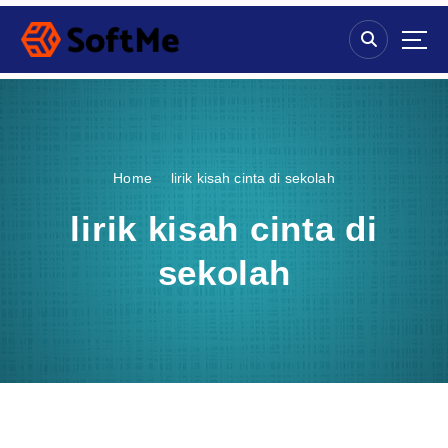
S
k
i
p
t
o
c
o
Home
lirik kisah cinta di sekolah
n
t
lirik kisah cinta di
e
n
sekolah
t