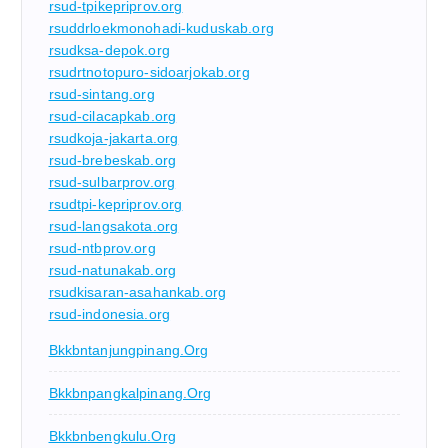
rsud-tpikepriprov.org
rsuddrloekmonohadi-kuduskab.org
rsudksa-depok.org
rsudrtnotopuro-sidoarjokab.org
rsud-sintang.org
rsud-cilacapkab.org
rsudkoja-jakarta.org
rsud-brebeskab.org
rsud-sulbarprov.org
rsudtpi-kepriprov.org
rsud-langsakota.org
rsud-ntbprov.org
rsud-natunakab.org
rsudkisaran-asahankab.org
rsud-indonesia.org
Bkkbntanjungpinang.org
Bkkbnpangkalpinang.org
Bkkbnbengkulu.org