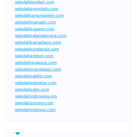
sekolahkendari.com
sekolahgorontalo.com
sekolahtanjungselor.com
sekolahmanado.com
sekolahkupang.com
sekolahpalangkaraya.com
sekolahbanjarbaru.com
sekolahpontianak.com
sekolahambon.com
sekolahjayapura.com
sekolahmanokwari.com
sekolahnabire.com
sekolahwamena.com
sekolahsalor.com
sekolahindonesia.org
sekolahsorong.com
sekolahmamuju.com