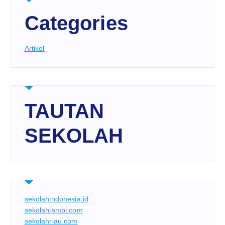
Categories
Artikel
TAUTAN
SEKOLAH
sekolahindonesia.id
sekolahjambi.com
sekolahriau.com