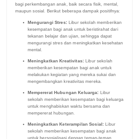
bagi perkembangan anak, baik secara fisik, mental,
maupun sosial. Berikut beberapa dampak positifnya:
Mengurangi Stres:
Libur sekolah memberikan
kesempatan bagi anak untuk beristirahat dari
tekanan belajar dan ujian, sehingga dapat
mengurangi stres dan meningkatkan kesehatan
mental.
Meningkatkan Kreativitas:
Libur sekolah
memberikan kesempatan bagi anak untuk
melakukan kegiatan yang mereka sukai dan
mengembangkan kreativitas mereka.
Mempererat Hubungan Keluarga:
Libur
sekolah memberikan kesempatan bagi keluarga
untuk menghabiskan waktu bersama dan
mempererat hubungan.
Meningkatkan Keterampilan Sosial:
Libur
sekolah memberikan kesempatan bagi anak
untuk bersosialisasi dengan teman-teman