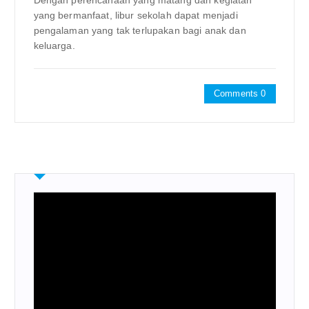
Dengan perencanaan yang matang dan kegiatan
yang bermanfaat, libur sekolah dapat menjadi
pengalaman yang tak terlupakan bagi anak dan
keluarga.
Comments 0