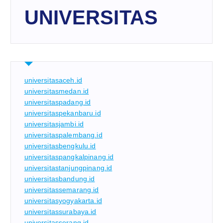
UNIVERSITAS
universitasaceh.id
universitasmedan.id
universitaspadang.id
universitaspekanbaru.id
universitasjambi.id
universitaspalembang.id
universitasbengkulu.id
universitaspangkalpinang.id
universitastanjungpinang.id
universitasbandung.id
universitassemarang.id
universitasyogyakarta.id
universitassurabaya.id
universitasserang.id