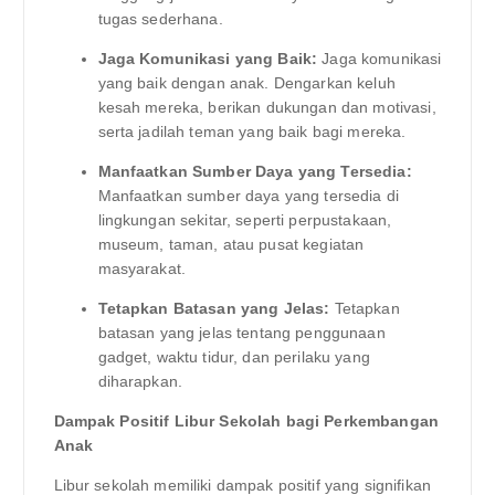
tugas sederhana.
Jaga Komunikasi yang Baik:
Jaga komunikasi
yang baik dengan anak. Dengarkan keluh
kesah mereka, berikan dukungan dan motivasi,
serta jadilah teman yang baik bagi mereka.
Manfaatkan Sumber Daya yang Tersedia:
Manfaatkan sumber daya yang tersedia di
lingkungan sekitar, seperti perpustakaan,
museum, taman, atau pusat kegiatan
masyarakat.
Tetapkan Batasan yang Jelas:
Tetapkan
batasan yang jelas tentang penggunaan
gadget, waktu tidur, dan perilaku yang
diharapkan.
Dampak Positif Libur Sekolah bagi Perkembangan
Anak
Libur sekolah memiliki dampak positif yang signifikan