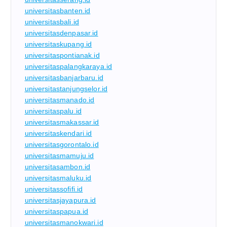
universitasbanten.id
universitasbali.id
universitasdenpasar.id
universitaskupang.id
universitaspontianak.id
universitaspalangkaraya.id
universitasbanjarbaru.id
universitastanjungselor.id
universitasmanado.id
universitaspalu.id
universitasmakassar.id
universitaskendari.id
universitasgorontalo.id
universitasmamuju.id
universitasambon.id
universitasmaluku.id
universitassofifi.id
universitasjayapura.id
universitaspapua.id
universitasmanokwari.id