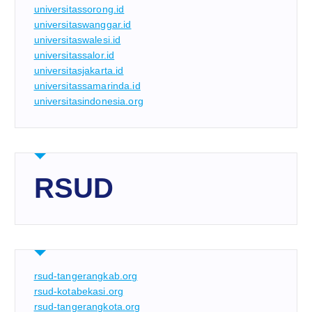
universitassorong.id
universitaswanggar.id
universitaswalesi.id
universitassalor.id
universitasjakarta.id
universitassamarinda.id
universitasindonesia.org
RSUD
rsud-tangerangkab.org
rsud-kotabekasi.org
rsud-tangerangkota.org