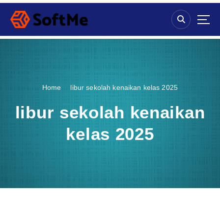
S
k
i
p
t
o
c
o
Home
libur sekolah kenaikan kelas 2025
n
t
libur sekolah kenaikan
e
n
kelas 2025
t