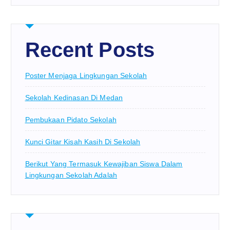
Recent Posts
Poster Menjaga Lingkungan Sekolah
Sekolah Kedinasan Di Medan
Pembukaan Pidato Sekolah
Kunci Gitar Kisah Kasih Di Sekolah
Berikut Yang Termasuk Kewajiban Siswa Dalam
Lingkungan Sekolah Adalah