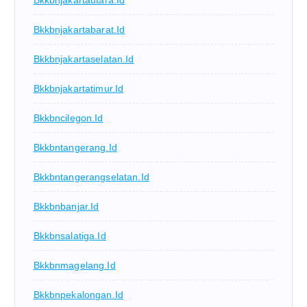
Bkkbnjakartabarat.id
Bkkbnjakartaselatan.id
Bkkbnjakartatimur.id
Bkkbncilegon.id
Bkkbntangerang.id
Bkkbntangerangselatan.id
Bkkbnbanjar.id
Bkkbnsalatiga.id
Bkkbnmagelang.id
Bkkbnpekalongan.id