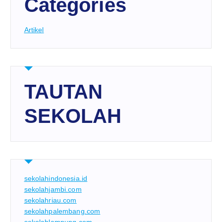
Categories
Artikel
TAUTAN
SEKOLAH
sekolahindonesia.id
sekolahjambi.com
sekolahriau.com
sekolahpalembang.com
sekolahlampung.com