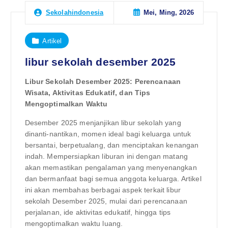
Mei, Ming, 2026
Sekolahindonesia
Artikel
libur sekolah desember 2025
Libur Sekolah Desember 2025: Perencanaan
Wisata, Aktivitas Edukatif, dan Tips
Mengoptimalkan Waktu
Desember 2025 menjanjikan libur sekolah yang
dinanti-nantikan, momen ideal bagi keluarga untuk
bersantai, berpetualang, dan menciptakan kenangan
indah. Mempersiapkan liburan ini dengan matang
akan memastikan pengalaman yang menyenangkan
dan bermanfaat bagi semua anggota keluarga. Artikel
ini akan membahas berbagai aspek terkait libur
sekolah Desember 2025, mulai dari perencanaan
perjalanan, ide aktivitas edukatif, hingga tips
mengoptimalkan waktu luang.