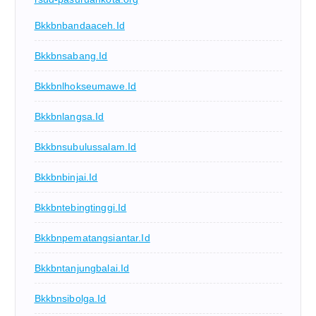
Bkkbnbandaaceh.id
Bkkbnsabang.id
Bkkbnlhokseumawe.id
Bkkbnlangsa.id
Bkkbnsubulussalam.id
Bkkbnbinjai.id
Bkkbntebingtinggi.id
Bkkbnpematangsiantar.id
Bkkbntanjungbalai.id
Bkkbnsibolga.id