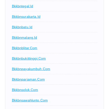
Bkkbntegal.id
Bkkbnsurakarta.id
Bkkbnbatu.id
Bkkbnmalang.id
Bkkbnblitar.com
Bkkbnbukittinggi.com
Bkkbnpayakumbuh.com
Bkkbnpariaman.com
Bkkbnsolok.com
Bkkbnsawahlunto.com