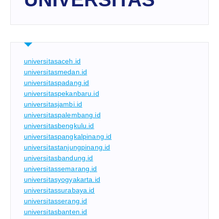
universitasaceh.id
universitasmedan.id
universitaspadang.id
universitaspekanbaru.id
universitasjambi.id
universitaspalembang.id
universitasbengkulu.id
universitaspangkalpinang.id
universitastanjungpinang.id
universitasbandung.id
universitassemarang.id
universitasyogyakarta.id
universitassurabaya.id
universitasserang.id
universitasbanten.id