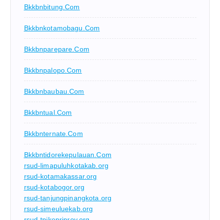
Bkkbnbitung.com
Bkkbnkotamobagu.com
Bkkbnparepare.com
Bkkbnpalopo.com
Bkkbnbaubau.com
Bkkbntual.com
Bkkbnternate.com
Bkkbntidorekepulauan.com
rsud-limapuluhkotakab.org
rsud-kotamakassar.org
rsud-kotabogor.org
rsud-tanjungpinangkota.org
rsud-simeuluekab.org
rsud-tpikepriprov.org