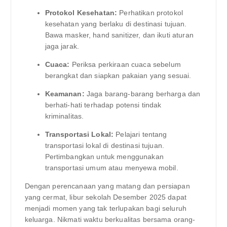
Protokol Kesehatan:
Perhatikan protokol
kesehatan yang berlaku di destinasi tujuan.
Bawa masker, hand sanitizer, dan ikuti aturan
jaga jarak.
Cuaca:
Periksa perkiraan cuaca sebelum
berangkat dan siapkan pakaian yang sesuai.
Keamanan:
Jaga barang-barang berharga dan
berhati-hati terhadap potensi tindak
kriminalitas.
Transportasi Lokal:
Pelajari tentang
transportasi lokal di destinasi tujuan.
Pertimbangkan untuk menggunakan
transportasi umum atau menyewa mobil.
Dengan perencanaan yang matang dan persiapan
yang cermat, libur sekolah Desember 2025 dapat
menjadi momen yang tak terlupakan bagi seluruh
keluarga. Nikmati waktu berkualitas bersama orang-