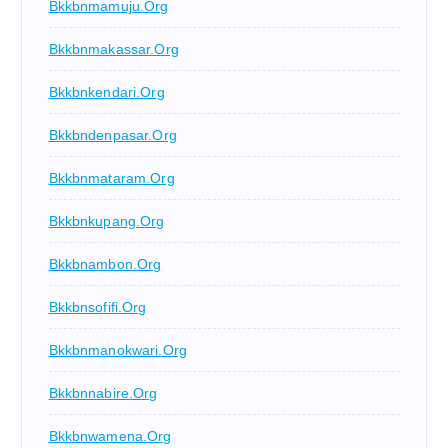
Bkkbnmamuju.org
Bkkbnmakassar.org
Bkkbnkendari.org
Bkkbndenpasar.org
Bkkbnmataram.org
Bkkbnkupang.org
Bkkbnambon.org
Bkkbnsofifi.org
Bkkbnmanokwari.org
Bkkbnnabire.org
Bkkbnwamena.org