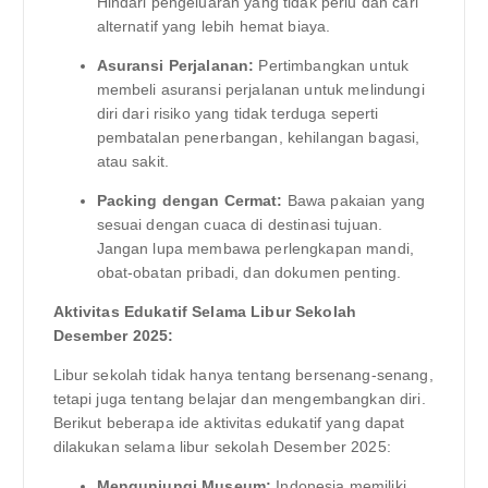
Hindari pengeluaran yang tidak perlu dan cari
alternatif yang lebih hemat biaya.
Asuransi Perjalanan:
Pertimbangkan untuk
membeli asuransi perjalanan untuk melindungi
diri dari risiko yang tidak terduga seperti
pembatalan penerbangan, kehilangan bagasi,
atau sakit.
Packing dengan Cermat:
Bawa pakaian yang
sesuai dengan cuaca di destinasi tujuan.
Jangan lupa membawa perlengkapan mandi,
obat-obatan pribadi, dan dokumen penting.
Aktivitas Edukatif Selama Libur Sekolah
Desember 2025:
Libur sekolah tidak hanya tentang bersenang-senang,
tetapi juga tentang belajar dan mengembangkan diri.
Berikut beberapa ide aktivitas edukatif yang dapat
dilakukan selama libur sekolah Desember 2025:
Mengunjungi Museum:
Indonesia memiliki