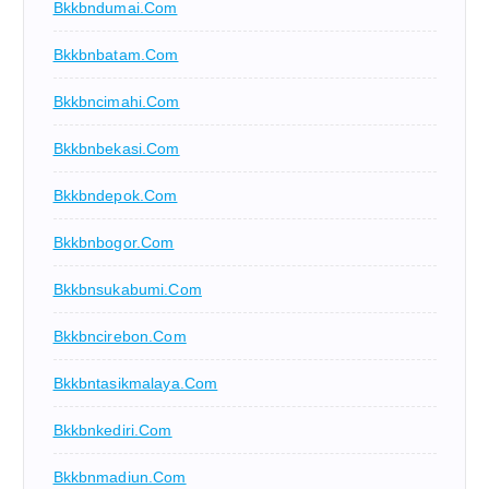
Bkkbndumai.com
Bkkbnbatam.com
Bkkbncimahi.com
Bkkbnbekasi.com
Bkkbndepok.com
Bkkbnbogor.com
Bkkbnsukabumi.com
Bkkbncirebon.com
Bkkbntasikmalaya.com
Bkkbnkediri.com
Bkkbnmadiun.com