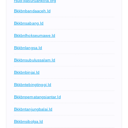
rsud-pasuruankota.org
Bkkbnbandaaceh.id
Bkkbnsabang.id
Bkkbnlhokseumawe.id
Bkkbnlangsa.id
Bkkbnsubulussalam.id
Bkkbnbinjai.id
Bkkbntebingtinggi.id
Bkkbnpematangsiantar.id
Bkkbntanjungbalai.id
Bkkbnsibolga.id