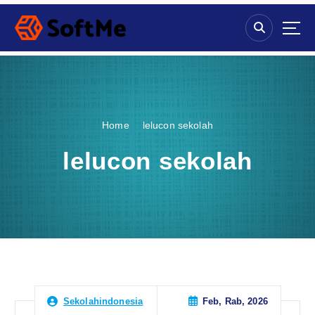
S
k
i
p
t
o
c
o
Home
lelucon sekolah
n
t
lelucon sekolah
e
n
t
Feb, Rab, 2026
Sekolahindonesia