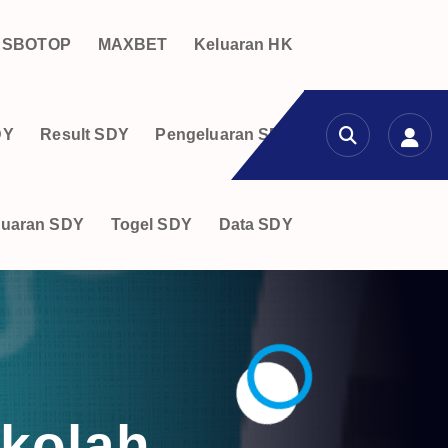
SBOTOP
MAXBET
Keluaran HK
DY
Result SDY
Pengeluaran SDY
luaran SDY
Togel SDY
Data SDY
ekolah