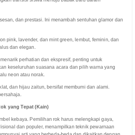
an, dan prestasi. Ini menambah sentuhan glamor dan
on pink, lavender, dan mint green, lembut, feminin, dan
alus dan elegan.
enarik perhatian dan ekspresif, penting untuk
n keseluruhan suasana acara dan pilih warna yang
alu neon atau norak.
lat, dan hijau zaitun, bersifat membumi dan alami.
bersahaja.
k yang Tepat (Kain)
ambel kebaya. Pemilihan rok harus melengkapi gaya,
adisional dan populer, menampilkan teknik pewarnaan
 mempunyai arti yang berbeda-beda dan dikaitkan dengan