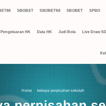
BET88
SBOBET
SBOBET88
SBOBET
SPBO
Pengeluaran HK
Data HK
Judi Bola
Live Draw S
Ke
Home
kebaya perpisahan sekolah
a perpisahan s