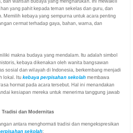
an, dan warisan budaya yang mengharukan. Ini mewakili
sahan yang pahit kepada teman sekelas dan guru, dan
. Memilih kebaya yang sempurna untuk acara penting
angan cermat terhadap gaya, bahan, warna, dan
emiliki makna budaya yang mendalam. Itu adalah simbol
 historis, kebaya dikenakan oleh wanita bangsawan
 sosial dan wilayah di Indonesia, berkembang menjadi
lokal. Itu
kebaya perpisahan sekolah
membawa
rasa hormat pada acara tersebut. Hal ini menandakan
nandai kesiapan mereka untuk menerima tanggung jawab
Tradisi dan Modernitas
angan antara menghormati tradisi dan mengekspresikan
erpisahan sekolah
: