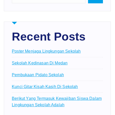
Recent Posts
Poster Menjaga Lingkungan Sekolah
Sekolah Kedinasan Di Medan
Pembukaan Pidato Sekolah
Kunci Gitar Kisah Kasih Di Sekolah
Berikut Yang Termasuk Kewajiban Siswa Dalam
Lingkungan Sekolah Adalah