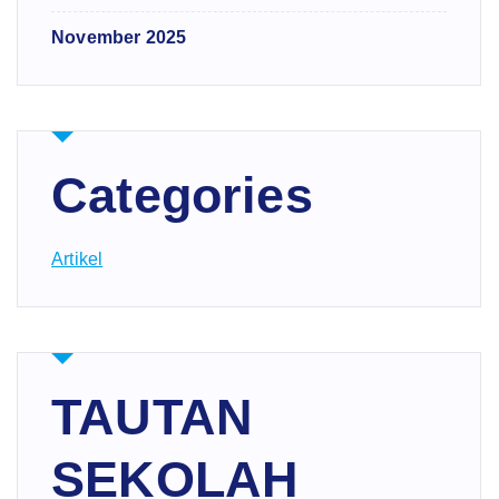
November 2025
Categories
Artikel
TAUTAN
SEKOLAH