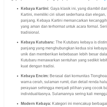
Kebaya Kartini:
Gaya klasik ini, yang diambil d
Kartini, memiliki ciri siluet sederhana dan elegan
panjang. Kebaya Kartini memancarkan kecanggiha
yang aman dan terhormat untuk acara formal. Seri
tradisional.
Kebaya Kutubaru:
The Kutubaru kebaya is distin
panjang yang menghubungkan kedua sisi kebaya d
unik dan memberikan kebebasan lebih besar dala
Kutubaru menawarkan sentuhan yang sedikit leb
kuat dengan tradisi.
Kebaya Encim:
Berasal dari komunitas Tiongho
warna cerah, sulaman rumit, dan detail renda hal
perayaan sehingga menjadi pilihan yang cocok ba
individualitasnya. Sulamannya sering kali mengg
Modern Kebaya:
Kategori ini mencakup berbagai 