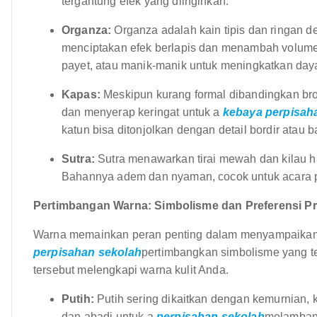
tergantung efek yang diinginkan.
Organza:
Organza adalah kain tipis dan ringan d
menciptakan efek berlapis dan menambah volume
payet, atau manik-manik untuk meningkatkan daya 
Kapas:
Meskipun kurang formal dibandingkan bro
dan menyerap keringat untuk a
kebaya perpisah
katun bisa ditonjolkan dengan detail bordir atau ba
Sutra:
Sutra menawarkan tirai mewah dan kilau h
Bahannya adem dan nyaman, cocok untuk acara 
Pertimbangan Warna: Simbolisme dan Preferensi Pr
Warna memainkan peran penting dalam menyampaikan
perpisahan sekolah
pertimbangkan simbolisme yang t
tersebut melengkapi warna kulit Anda.
Putih:
Putih sering dikaitkan dengan kemurnian, k
dan abadi untuk a
perpisahan sekolah
melambang