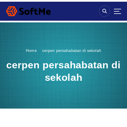
S
k
i
p
t
o
c
o
Home
cerpen persahabatan di sekolah
n
t
cerpen persahabatan di
e
n
sekolah
t