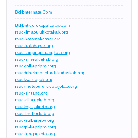
Bkkbnternate.com
Bkkbntidorekepulauan.com
rsud-limapuluhkotakab.org
rsud-kotamakassar.org
rsud-kotabogor.org
rsud-tanjungpinangkota.org
rsud-simeuluekab.org
rsud-tpikepriprov.org
rsuddrloekmonohadi-kuduskab.org
rsudksa-depok.org
rsudrtnotopuro-sidoarjokab.org
rsud-sintang.org
rsud-cilacapkab.org
rsudkoja-jakarta.org
rsud-brebeskab.org
rsud-sulbarprov.org
rsudtpi-kepriprov.org
rsud-langsakota.org