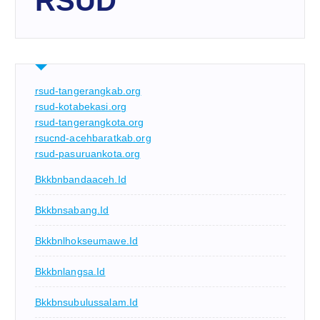
RSUD
rsud-tangerangkab.org
rsud-kotabekasi.org
rsud-tangerangkota.org
rsucnd-acehbaratkab.org
rsud-pasuruankota.org
Bkkbnbandaaceh.id
Bkkbnsabang.id
Bkkbnlhokseumawe.id
Bkkbnlangsa.id
Bkkbnsubulussalam.id