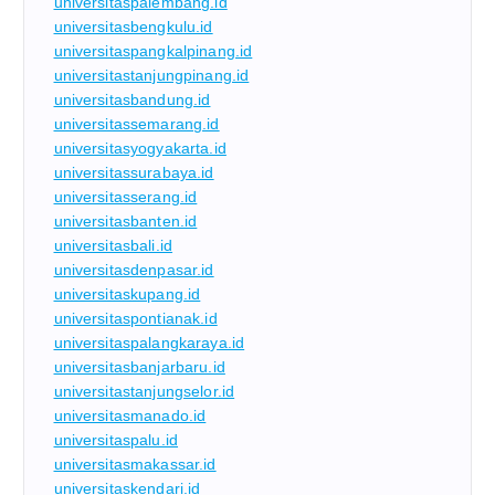
universitaspalembang.id
universitasbengkulu.id
universitaspangkalpinang.id
universitastanjungpinang.id
universitasbandung.id
universitassemarang.id
universitasyogyakarta.id
universitassurabaya.id
universitasserang.id
universitasbanten.id
universitasbali.id
universitasdenpasar.id
universitaskupang.id
universitaspontianak.id
universitaspalangkaraya.id
universitasbanjarbaru.id
universitastanjungselor.id
universitasmanado.id
universitaspalu.id
universitasmakassar.id
universitaskendari.id