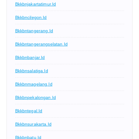
Bkkbnjakartatimur.id
Bkkbncilegon.id
Bkkbntangerang.id
Bkkbntangerangselatan.id
Bkkbnbanjar.id
Bkkbnsalatiga.id
Bkkbnmagelang.id
Bkkbnpekalongan.id
Bkkbntegal.id
Bkkbnsurakarta.id
Bkkbnbatu.id