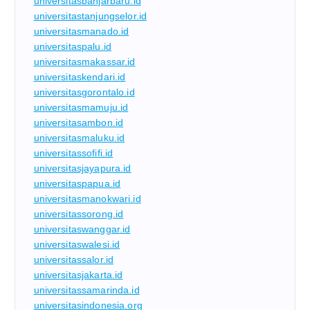
universitasbanjarbaru.id
universitastanjungselor.id
universitasmanado.id
universitaspalu.id
universitasmakassar.id
universitaskendari.id
universitasgorontalo.id
universitasmamuju.id
universitasambon.id
universitasmaluku.id
universitassofifi.id
universitasjayapura.id
universitaspapua.id
universitasmanokwari.id
universitassorong.id
universitaswanggar.id
universitaswalesi.id
universitassalor.id
universitasjakarta.id
universitassamarinda.id
universitasindonesia.org