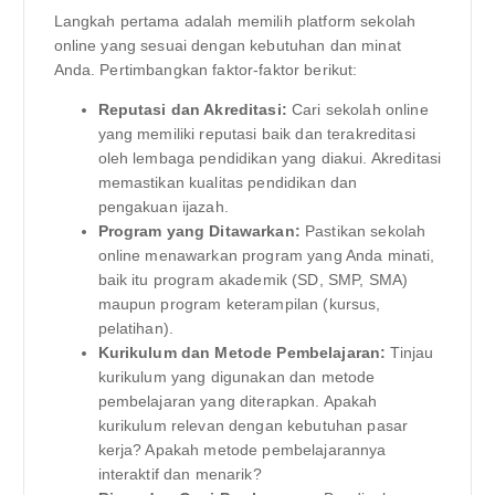
Langkah pertama adalah memilih platform sekolah
online yang sesuai dengan kebutuhan dan minat
Anda. Pertimbangkan faktor-faktor berikut:
Reputasi dan Akreditasi:
Cari sekolah online
yang memiliki reputasi baik dan terakreditasi
oleh lembaga pendidikan yang diakui. Akreditasi
memastikan kualitas pendidikan dan
pengakuan ijazah.
Program yang Ditawarkan:
Pastikan sekolah
online menawarkan program yang Anda minati,
baik itu program akademik (SD, SMP, SMA)
maupun program keterampilan (kursus,
pelatihan).
Kurikulum dan Metode Pembelajaran:
Tinjau
kurikulum yang digunakan dan metode
pembelajaran yang diterapkan. Apakah
kurikulum relevan dengan kebutuhan pasar
kerja? Apakah metode pembelajarannya
interaktif dan menarik?