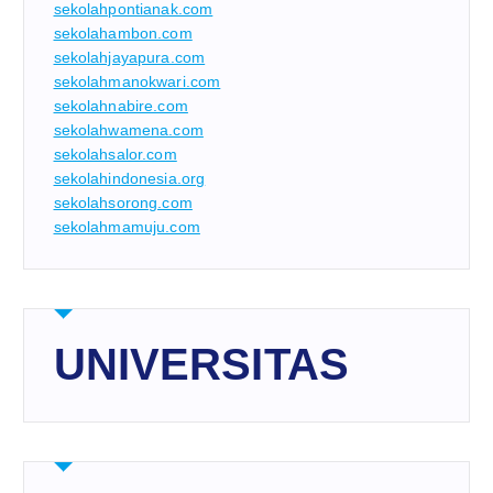
sekolahpontianak.com
sekolahambon.com
sekolahjayapura.com
sekolahmanokwari.com
sekolahnabire.com
sekolahwamena.com
sekolahsalor.com
sekolahindonesia.org
sekolahsorong.com
sekolahmamuju.com
UNIVERSITAS