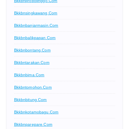
Bkkbnprobolinggo.com
Bkkbnsingkawang.com
Bkkbnbanjarmasin.com
Bkkbnbalikpapan.com
Bkkbnbontang.com
Bkkbntarakan.com
Bkkbnbima.com
Bkkbntomohon.com
Bkkbnbitung.com
Bkkbnkotamobagu.com
Bkkbnparepare.com