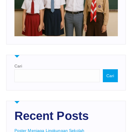
Cari
Cari
Recent Posts
Poster Menjaga Lingkungan Sekolah