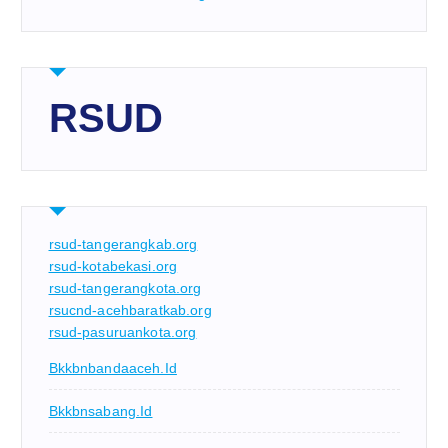
RSUD
rsud-tangerangkab.org
rsud-kotabekasi.org
rsud-tangerangkota.org
rsucnd-acehbaratkab.org
rsud-pasuruankota.org
Bkkbnbandaaceh.id
Bkkbnsabang.id