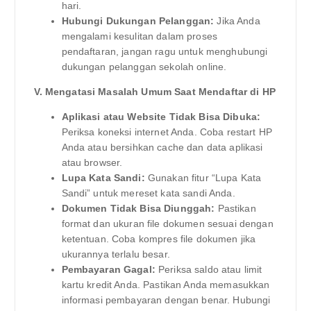
hari.
Hubungi Dukungan Pelanggan:
Jika Anda
mengalami kesulitan dalam proses
pendaftaran, jangan ragu untuk menghubungi
dukungan pelanggan sekolah online.
V. Mengatasi Masalah Umum Saat Mendaftar di HP
Aplikasi atau Website Tidak Bisa Dibuka:
Periksa koneksi internet Anda. Coba restart HP
Anda atau bersihkan cache dan data aplikasi
atau browser.
Lupa Kata Sandi:
Gunakan fitur “Lupa Kata
Sandi” untuk mereset kata sandi Anda.
Dokumen Tidak Bisa Diunggah:
Pastikan
format dan ukuran file dokumen sesuai dengan
ketentuan. Coba kompres file dokumen jika
ukurannya terlalu besar.
Pembayaran Gagal:
Periksa saldo atau limit
kartu kredit Anda. Pastikan Anda memasukkan
informasi pembayaran dengan benar. Hubungi