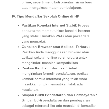
online, seperti mengikuti orientasi siswa baru
atau mengakses materi pembelajaran.
IV. Tips Mendaftar Sekolah Online di HP
Pastikan Koneksi Internet Stabil:
Proses
pendaftaran membutuhkan koneksi internet
yang stabil. Gunakan Wi-Fi atau paket data
yang memadai.
Gunakan Browser atau Aplikasi Terbaru:
Pastikan Anda menggunakan browser atau
aplikasi sekolah online versi terbaru untuk
menghindari masalah kompatibilitas.
Periksa Kembali Informasi:
Sebelum
mengirimkan formulir pendaftaran, periksa
kembali semua informasi yang telah Anda
masukkan untuk memastikan tidak ada
kesalahan.
Simpan Bukti Pendaftaran dan Pembayaran :
Simpan bukti pendaftaran dan pembayaran
sebagai referensi jika ada masalah di kemudian