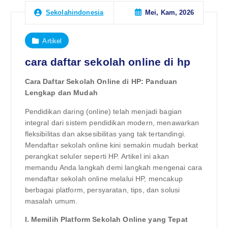
Mei, Kam, 2026
Sekolahindonesia
Artikel
cara daftar sekolah online di hp
Cara Daftar Sekolah Online di HP: Panduan
Lengkap dan Mudah
Pendidikan daring (online) telah menjadi bagian
integral dari sistem pendidikan modern, menawarkan
fleksibilitas dan aksesibilitas yang tak tertandingi.
Mendaftar sekolah online kini semakin mudah berkat
perangkat seluler seperti HP. Artikel ini akan
memandu Anda langkah demi langkah mengenai cara
mendaftar sekolah online melalui HP, mencakup
berbagai platform, persyaratan, tips, dan solusi
masalah umum.
I. Memilih Platform Sekolah Online yang Tepat